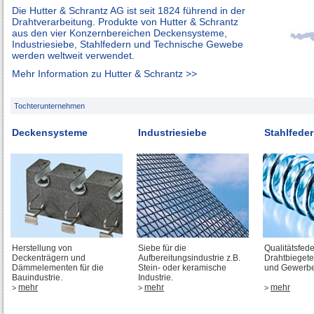
Die Hutter & Schrantz AG ist seit 1824 führend in der
Drahtverarbeitung. Produkte von Hutter & Schrantz
aus den vier Konzernbereichen Deckensysteme,
Industriesiebe, Stahlfedern und Technische Gewebe
werden weltweit verwendet.
Mehr Information zu Hutter & Schrantz >>
Tochterunternehmen
Deckensysteme
Industriesiebe
Stahlfede
Herstellung von
Siebe für die
Qualitätsfed
Deckenträgern und
Aufbereitungsindustrie z.B.
Drahtbiegetei
Dämmelementen für die
Stein- oder keramische
und Gewerbe
Bauindustrie.
Industrie.
mehr
mehr
mehr